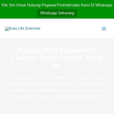
Klik Sini Untuk Hubungi Pegawai Perkhidmatan Kami Di Whatsapp
Whatsapp Sekarang
Kilang OEM Suplemen:
Elakkan Buat Produk Jenis
Ini
Tak semua produk sesuai untuk dihasilkan walaupun dengan
bantuan Kilang OEM Suplemen. Ketahui jenis produk yang perlu
dielakkan dan bagaimana Ensulifesciences Sdn Bhd membantu
anda membina produk yang selamat, sah dan laris di pasaran.