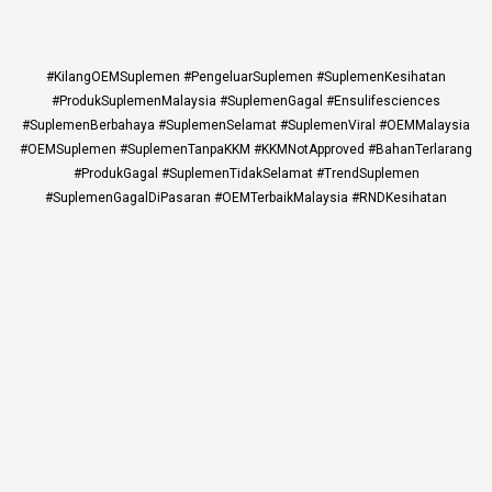
#KilangOEMSuplemen #PengeluarSuplemen #SuplemenKesihatan
#ProdukSuplemenMalaysia #SuplemenGagal #Ensulifesciences
#SuplemenBerbahaya #SuplemenSelamat #SuplemenViral #OEMMalaysia
#OEMSuplemen #SuplemenTanpaKKM #KKMNotApproved #BahanTerlarang
#ProdukGagal #SuplemenTidakSelamat #TrendSuplemen
#SuplemenGagalDiPasaran #OEMTerbaikMalaysia #RNDKesihatan